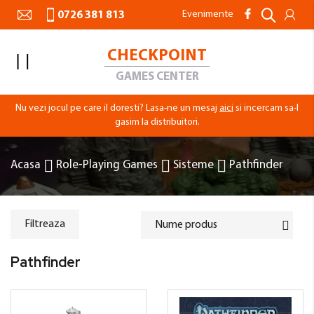
Evenimente
0726 381 813
CHECKPOINT
Toggle
Nav
GAMES CENTER
Nu vezi jocul pe care il doresti? Lasa-ne un mesaj
aici
si incercam sa-l
gasim la distribuitori.
Acasa
Role-Playing Games
Sisteme
Pathfinder
Filtreaza
Pathfinder