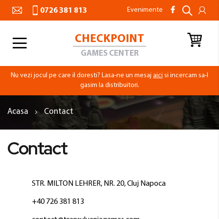
Evenimente
0726 381 813
CHECKPOINT
Toggle
Nav
GAMES CENTER
Nu vezi jocul pe care il doresti? Lasa-ne un mesaj
aici
si incercam sa-l
gasim la distribuitori.
Acasa
Contact
Contact
STR. MILTON LEHRER, NR. 20, Cluj Napoca
+40 726 381 813